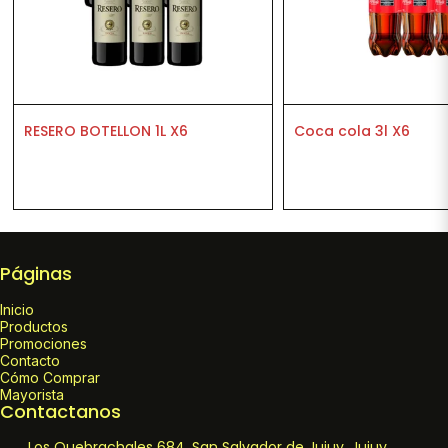
RESERO BOTELLON 1L X6
Coca cola 3l X6
Páginas
Inicio
Productos
Promociones
Contacto
Cómo Comprar
Mayorista
Contactanos
Los Quebrachales 684, San Salvador de Jujuy, Jujuy,