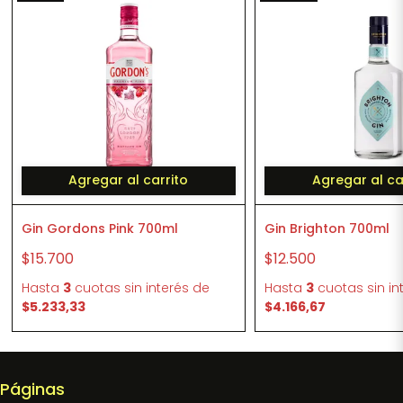
Agregar al carrito
Agregar al ca
Gin Gordons Pink 700ml
Gin Brighton 700ml
$15.700
$12.500
Hasta
3
cuotas sin interés
de
Hasta
3
cuotas sin in
$5.233,33
$4.166,67
Páginas