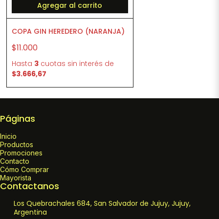
Agregar al carrito
COPA GIN HEREDERO (NARANJA)
$11.000
Hasta
3
cuotas sin interés
de
$3.666,67
Páginas
Inicio
Productos
Promociones
Contacto
Cómo Comprar
Mayorista
Contactanos
Los Quebrachales 684, San Salvador de Jujuy, Jujuy,
Argentina