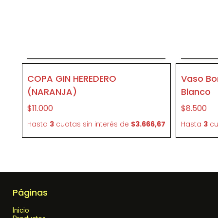
Agregar al carrito
CR56
CR47
COPA GIN HEREDERO
Vaso B
(NARANJA)
Blanco
$11.000
$8.500
Hasta
3
cuotas sin interés
de
$3.666,67
Hasta
3
cu
Páginas
Inicio