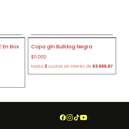
o
Agregar al carrito
CR06
 En Box
Copa gin Bulldog Negra
$11.000
Hasta
3
cuotas sin interés
de
$3.666,67
e