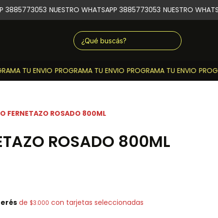
3885773053
NUESTRO WHATSAPP 3885773053
NUESTRO WHATSA
AMA TU ENVIO
PROGRAMA TU ENVIO
PROGRAMA TU ENVIO
PROGRA
O FERNETAZO ROSADO 800ML
ETAZO ROSADO 800ML
terés
de
con tarjetas seleccionadas
$3.000