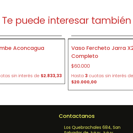
Te puede interesar también
Agregar al carrito
Agregar al carrit
CR11
ombe Aconcagua
Vaso Fercheto Jarra X2
Completo
$60.000
otas sin interés
de
$2.833,33
Hasta
3
cuotas sin interés
d
$20.000,00
Contactanos
Los Quebrachales 684, San
Salvador de Jujuy, Jujuy,