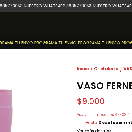
85773053
NUESTRO WHATSAPP 3885773053
NUESTRO WHATSAPP 
AMA TU ENVIO
PROGRAMA TU ENVIO
PROGRAMA TU ENVIO
PROGR
Inicio
Cristalería
VAS
/
/
VASO FERN
$9.000
02
Precio sin impuestos
$7.438
Hasta
3 cuotas sin in
Ver más detalles