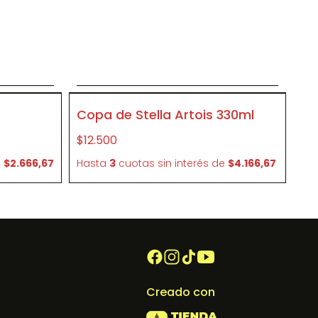
o
Agregar al carrito
CR04
Copa de Stella Artois 330ml
$12.500
e
$2.666,67
Hasta
3
cuotas sin interés
de
$4.166,67
Creado con