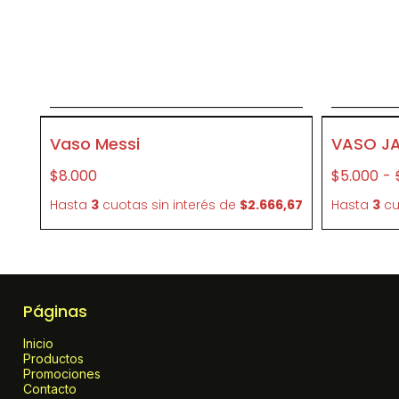
Agregar al carrito
CR49
CR42
Vaso Messi
VASO J
$8.000
$5.000
-
Hasta
3
cuotas sin interés
de
$2.666,67
Hasta
3
cu
Páginas
Inicio
Productos
Promociones
Contacto