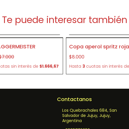
Te puede interesar también
Agregar al carrito
Agregar al carrit
- 28 %
CR08
AGGERMEISTER
Copa aperol spritz roja
$7.000
$8.000
otas sin interés
de
$1.666,67
Hasta
3
cuotas sin interés
d
Contactanos
Los Quebrachales 684, San
Salvador de Jujuy, Jujuy,
Argentina