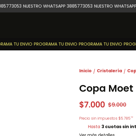
85773053
NUESTRO WHATSAPP 3885773053
NUESTRO WHATSAPP 
AMA TU ENVIO
PROGRAMA TU ENVIO
PROGRAMA TU ENVIO
PROGRA
Inicio
Cristalería
Cop
/
/
Copa Moet
$7.000
$9.000
12
Precio sin impuestos
$5.785
Hasta
3 cuotas sin in
Ver más detalles