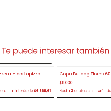
Te puede interesar también
gregar al carrito
SIN STOCK
zzera + cortapizza
Copa Bulldog Flores 6
CR12
$11.000
otas sin interés
de
$6.666,67
Hasta
3
cuotas sin interés
d