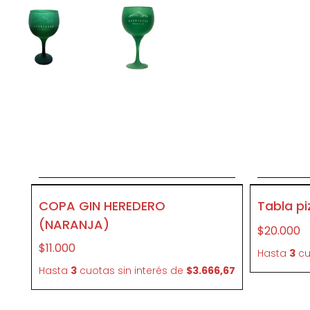
Agregar al carrito
A
CR56
CR35
COPA GIN HEREDERO
Tabla pi
(NARANJA)
$20.000
$11.000
Hasta
3
cu
Hasta
3
cuotas sin interés
de
$3.666,67