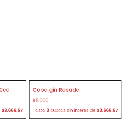
SIN STOCK
00cc
Copa gin Rosada
CR07
$11.000
e
$3.666,67
Hasta
3
cuotas sin interés
de
$3.666,67