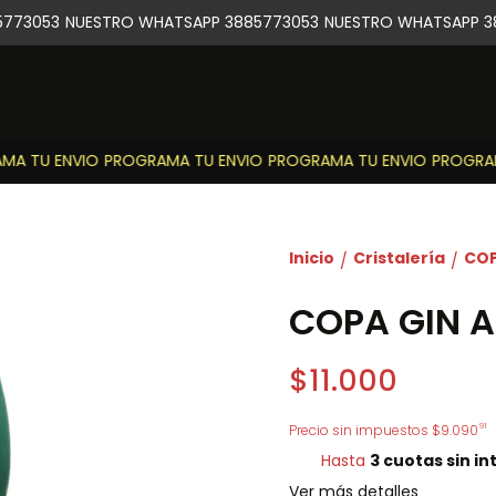
73053
NUESTRO WHATSAPP 3885773053
NUESTRO WHATSAPP 38
A TU ENVIO
PROGRAMA TU ENVIO
PROGRAMA TU ENVIO
PROGRAMA
Inicio
Cristalería
COP
/
/
COPA GIN 
$11.000
91
Precio sin impuestos
$9.090
Hasta
3 cuotas sin in
Ver más detalles