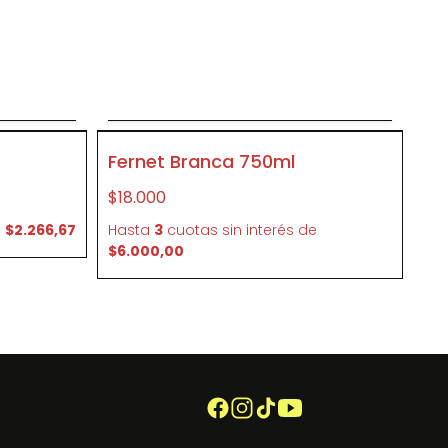
o
Agregar al carrito
P096
Fernet Branca 750ml
$18.000
e
$2.266,67
Hasta
3
cuotas sin interés
de
$6.000,00