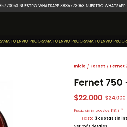
5773053
NUESTRO WHATSAPP 3885773053
NUESTRO WHATSAPP 3
MA TU ENVIO
PROGRAMA TU ENVIO
PROGRAMA TU ENVIO
PROGRAM
Inicio
Fernet
Fernet 
/
/
Fernet 750 
$22.000
$24.000
82
Precio sin impuestos
$18.181
Hasta
3 cuotas sin in
Ver más detalles