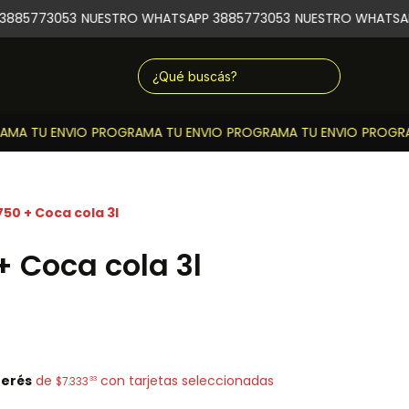
885773053
NUESTRO WHATSAPP 3885773053
NUESTRO WHATSAPP
A TU ENVIO
PROGRAMA TU ENVIO
PROGRAMA TU ENVIO
PROGRAM
750 + Coca cola 3l
+ Coca cola 3l
terés
de
con tarjetas seleccionadas
33
$7.333