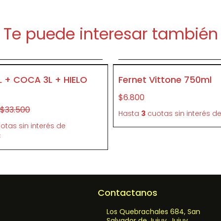
Te puede interesar también
Agregar al carrito
Agregar al carrit
- 7 %
P100
L + COCA 3L + HIELO
Fernet Vittone 750ml
$6.800
$33.500
Hasta
3
cuotas sin interés
d
otas sin interés
de
3
Contactanos
Los Quebrachales 684, San
Salvador de Jujuy, Jujuy,