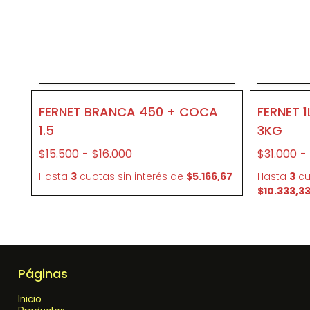
Agregar al carrito
- 3 %
C03
FERNET BRANCA 450 + COCA
FERNET 1
1.5
3KG
$15.500
-
$16.000
$31.000
-
Hasta
3
cuotas sin interés
de
$5.166,67
Hasta
3
cu
$10.333,3
Páginas
Inicio