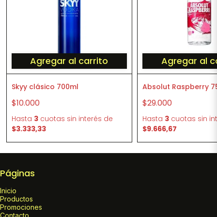
Agregar al carrito
Agregar al c
Skyy clásico 700ml
Absolut Raspberry 7
$10.000
$29.000
Hasta
3
cuotas sin interés
de
Hasta
3
cuotas sin in
$3.333,33
$9.666,67
Páginas
Inicio
Productos
Promociones
Contacto