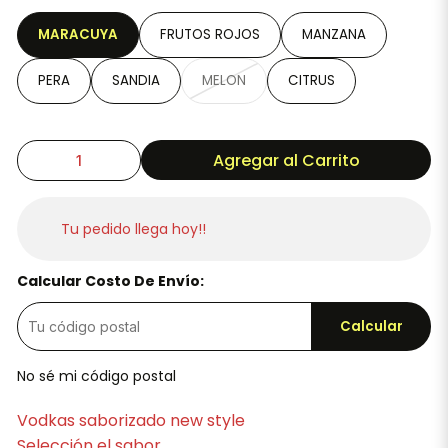
MARACUYA
FRUTOS ROJOS
MANZANA
PERA
SANDIA
MELON
CITRUS
Agregar al Carrito
Tu pedido llega hoy!!
Calcular Costo De Envío:
Calcular
No sé mi código postal
Vodkas saborizado new style
Selección el sabor